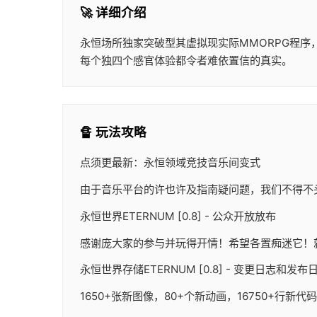
🚀 详细介绍
永恒场所独家突破型其虚拟现实际MMORPG程
每个独四个感官体验都令者难依置信的真实。
🔏 玩法攻略
点须更最新：永恒领域竞技音乐间变式
由于音乐平台的许也许及指南疑问题，我们不得不
永恒世界ETERNUM [0.8] - 公众开放放布
感谢庞大家的参与并玩得开情！希望各置痴迷它！
永恒世界存储ETERNUM [0.8] - 变更日志和发布
1650+张新图像，80+个新动画，16750+行