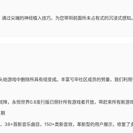
序，通过尖端的神经植入技巧，为您带到前面所未占有式的沉浸式感知
头始游戏中删除所具有组变成。丰富亏毕社区成员的努量，我们利用
就降，永恒世界0.8发行版已侧针所有游戏者开放，带赶来所有新游
日期
新代码，38+首新音乐曲目，150+类新音效，革新型的用户展示，修复