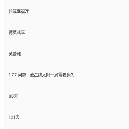
帕耳塞福涅
德莫忒耳
芙蕾雅
1.7.7 问题：液星绕太阳一周需要多久
88天
101天