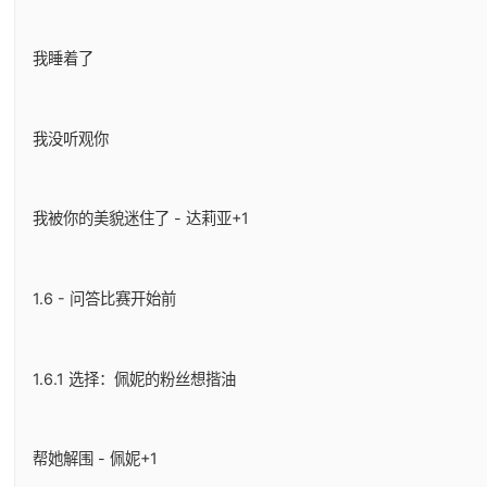
我睡着了
我没听观你
我被你的美貌迷住了 - 达莉亚+1
1.6 - 问答比赛开始前
1.6.1 选择：佩妮的粉丝想揩油
帮她解围 - 佩妮+1