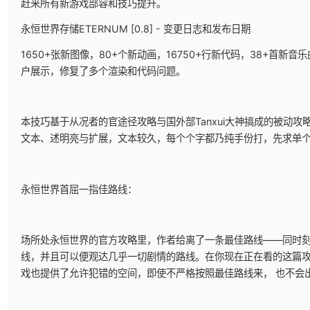
赶来所有新游戏部容和技巧提升。
永恒世界存储ETERNUM [0.8] - 变更日志和发布日期
1650+张新图像，80+个新动画，16750+行新代码，38+首新音
户展示，修复了多个渲染和代码问题。
本技巧基于从况者的官途径攻略与国外部Tanxui大神搞成的被动攻略
文本、述明亮与扩展，文本较久，每个个字都乃纯手份打，先求单
永恒世界首屈一指佳路线：
场所处永恒世界的官方攻略里，作者给离了一条最佳路线——同时
线，并且可以便观达几乎一切剧情的路线。在你现在正在看的这篇
戏也提供了允许犯错的空间，即使不严格按照最佳路线来， 也不会