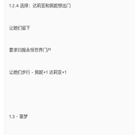
1.2.4 选择：达莉亚和佩妮想出门
让她们留下
要求归报永恒世界门户
让她们步行 - 佩妮+1 达莉亚+1
1.3 - 噩梦