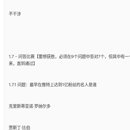
不干涉
1.7 - 问答比赛【要想获胜，必须在9个问题中答对7个，但其中
来，直到通过】
1.7.1 问题：最早在推特上达到1亿粉丝的名人是谁
克里斯蒂亚诺·罗纳尔多
贾斯丁·比伯