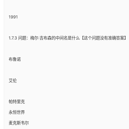
1991
1.7.3 问题：梅尔·吉布森的中间名是什么【这个问题没有准确答案】
布鲁诺
艾伦
帕特里克
永恒世界
麦克斯韦尔