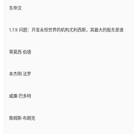
东帝汶
1.7.9 问题：开发永恒世界的机构尤利西斯，其最大的股东是谁
蒂莫西·伯德
本杰明·法罗
威廉·巴多特
詹姆斯·布朗克