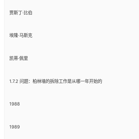
贾斯丁·比伯
埃隆·马斯克
凯蒂·佩里
1.7.2 问题：柏林墙的拆除工作是从哪一年开始的
1988
1989