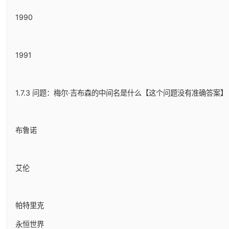
1990
1991
1.7.3 问题：梅尔·吉布森的中间名是什么【这个问题没有准确答案】
布鲁诺
艾伦
帕特里克
永恒世界