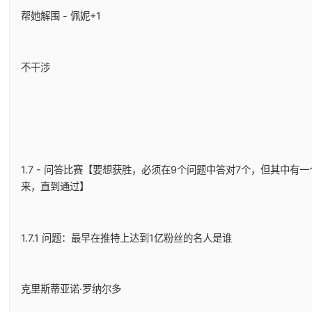
帮她解围 - 佩妮+1
不干涉
1.7 - 问答比赛【要想获胜，必须在9个问题中答对7个，但其中
来，直到通过】
1.7.1 问题：最早在推特上达到1亿粉丝的名人是谁
克里斯蒂亚诺·罗纳尔多