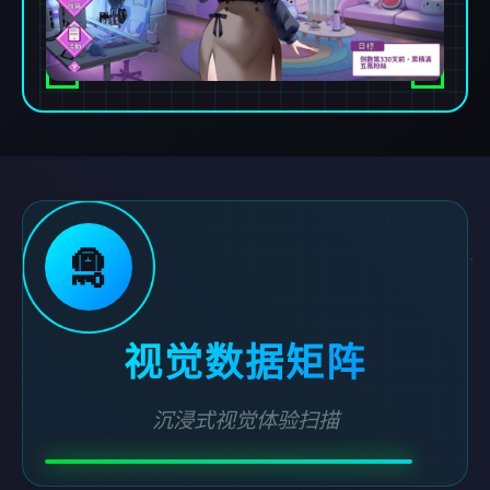
🛅
视觉数据矩阵
沉浸式视觉体验扫描