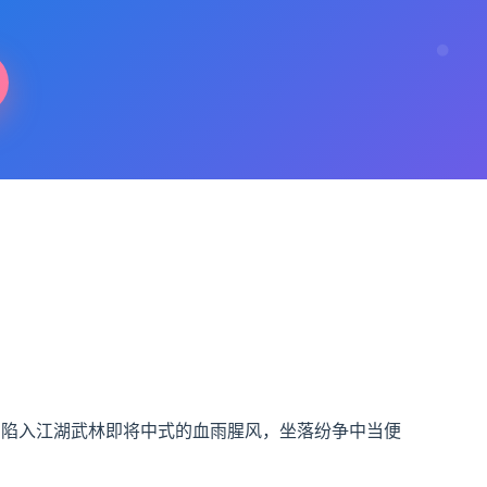
，陷入江湖武林即将中式的血雨腥风，坐落纷争中当便