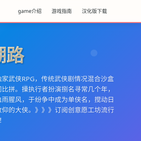
game介绍
游戏指南
汉化版下载
湖路
家武侠RPG，传统武侠剧情况混合沙盒
间比拼。操执行者扮演捌名寻常几个年，
血雨腥风，于纷争中成为单侠名，搅动日
敬仰的大侠。》》》订阅创意愿工坊流行
增！