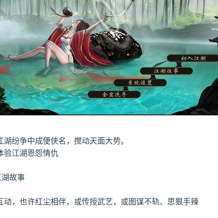
江湖纷争中成便侠名，搅动天面大势。
体验江湖恩怨情仇
江湖故事
互动，也许红尘相伴，或传授武艺，或图谋不轨、思狠手辣