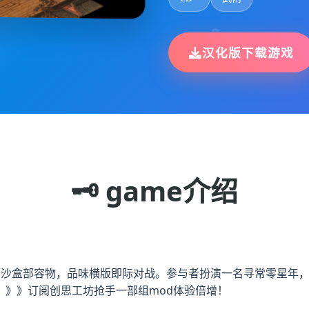
汉化版下载游戏
🗝️ game介绍
混合沙盒部容物，品味横版即际对战。参与者扮演一名寻常零星年
》》》订阅创思工坊抢手一部组mod体验倍增！