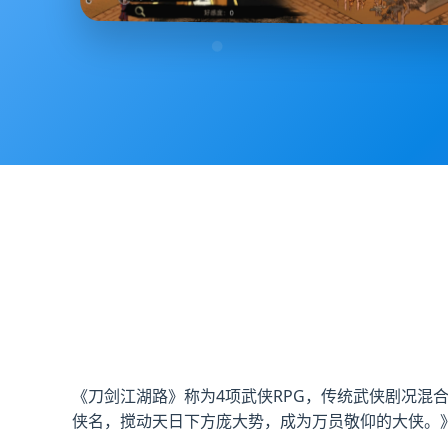
《刀剑江湖路》称为4项武侠RPG，传统武侠剧况
侠名，搅动天日下方庞大势，成为万员敬仰的大侠。