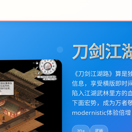
刀剑江
《刀剑江湖路》算是独
信息，享受横版即时
陷入江湖武林里方的
下面宏势，成为万者
modernistic体验倍
2D+
武術