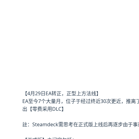
【4月29日EA转正，正型上方法线】
EA至今7个大量月，位子于经过终近30次更近，推离
出【零费采用DLC】
註：Steamdeck需思考在正式版上线后再逐步由于