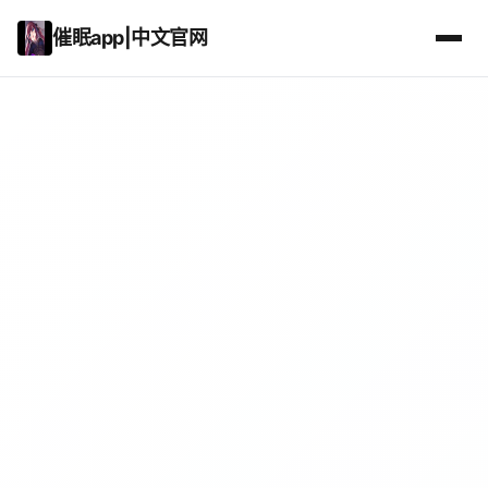
催眠app|中文官网