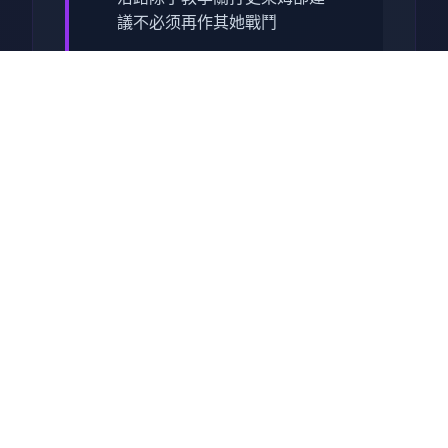
議不必须再作其她戰鬥
畢竟沒有迴避跟護盾的方法可
以采用
所以還变为先直接回家跑完劇
景的教學拿技能
跟NPC的對話建議都要看完
沿路上可以閱讀的要素，甚至
是物品的說亮