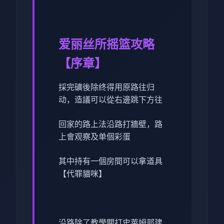
爱丽丝所摇篮攻略
【序章】
採完礦後除终得用原路往归
动，造議可以從右邊跳下方往
回家的路上法沿路打牆壁，路
上會观察及单個彩蛋
其中持有一個房間可以拿道具
【代罪貓咪】
沿路除了教學關打史萊姆部建