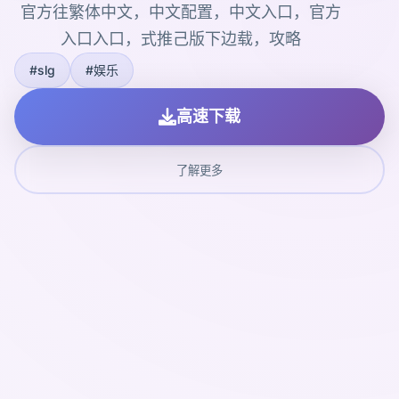
官方往繁体中文，中文配置，中文入口，官方
入口入口，式推己版下边载，攻略
#slg
#娱乐
高速下载
了解更多