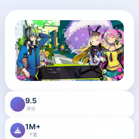
9.5
评分
1M+
下载