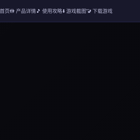
️ 首页
🚻 产品详情
🎵 使用攻略
⬇️ 游戏截图
🚾 下载游戏