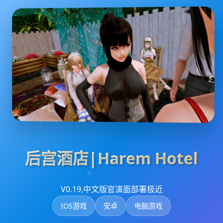
后宫酒店|Harem Hotel
V0.19,中文版官演面部署极近
IOS游戏
安卓
电脑游戏