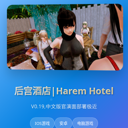
后宫酒店|Harem Hotel
V0.19,中文版官演面部署极近
IOS游戏
安卓
电脑游戏