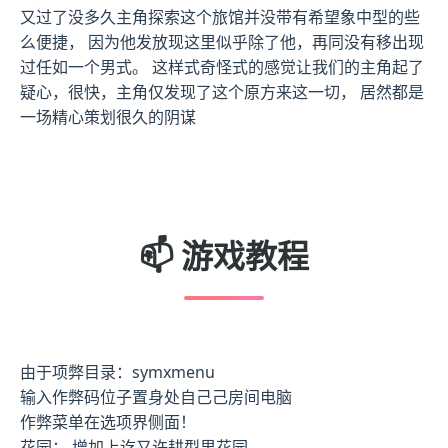
又过了没多久主角探索这个旅馆并没带有希望象中型的些
么便捷， 因为他发放现这里似乎除了他，再同没有移出现
过任如一个男式。 这样式奇怪式的感觉让我们的主角起了
疑心，很快，主角仅发现了这个原方来这一切， 居然都是
一场精心策划很久的阴谋
📫 游戏教程
由于项弊目录：symxmenu
输入作弊码位子置身处自己己房间电脑
作弊菜单在选项界侧面！
花园： 增加上讫又许耕型里花园