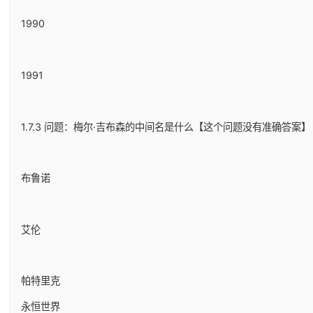
1990
1991
1.7.3 问题：梅尔·吉布森的中间名是什么【这个问题没有准确答案】
布鲁诺
艾伦
帕特里克
永恒世界