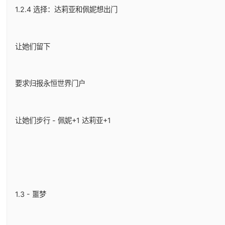
1.2.4 选择：达莉亚和佩妮想出门
让她们留下
要求归报永恒世界门户
让她们步行 - 佩妮+1 达莉亚+1
1.3 - 噩梦