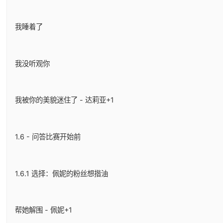
我睡着了
我没听观你
我被你的美貌迷住了 - 达莉亚+1
1.6 - 问答比赛开始前
1.6.1 选择：佩妮的粉丝想揩油
帮她解围 - 佩妮+1