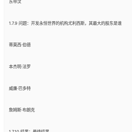
东帝汶
1.7.9 问题：开发永恒世界的机构尤利西斯，其最大的股东是谁
蒂莫西·伯德
本杰明·法罗
威廉·巴多特
詹姆斯·布朗克
1.7.10 结果：最终结果