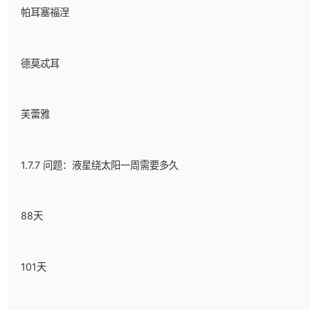
帕耳塞福涅
德莫忒耳
芙蕾雅
1.7.7 问题：液星绕太阳一周需要多久
88天
101天