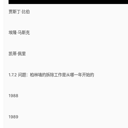
贾斯丁·比伯
埃隆·马斯克
凯蒂·佩里
1.7.2 问题：柏林墙的拆除工作是从哪一年开始的
1988
1989