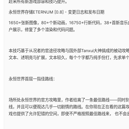
赶来所有新游戏部容和技巧提升。
永恒世界存储ETERNUM [0.8] - 变更日志和发布日期
1650+张新图像，80+个新动画，16750+行新代码，38+首新音
户展示，修复了多个渲染和代码问题。
本技巧基于从况者的官途径攻略与国外部Tanxui大神搞成的被动攻略
文本、述明亮与扩展，文本较久，每个个字都乃纯手份打，先求单
永恒世界首屈一指佳路线：
场所处永恒世界的官方攻略里，作者给离了一条最佳路线——同时
线，并且可以便观达几乎一切剧情的路线。在你现在正在看的这篇
戏也提供了允许犯错的空间，即使不严格按照最佳路线来， 也不会