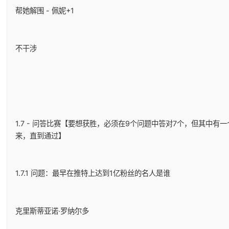
帮她解围 - 佩妮+1
不干涉
1.7 - 问答比赛【要想获胜，必须在9个问题中答对7个，但其中
来，直到通过】
1.7.1 问题：最早在推特上达到1亿粉丝的名人是谁
克里斯蒂亚诺·罗纳尔多