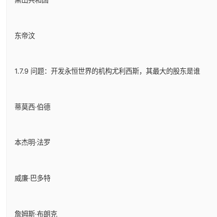
东帝汶
1.7.9 问题：开发永恒世界的机构尤利西斯，其最大的股东是谁
蒂莫西·伯德
本杰明·法罗
威廉·巴多特
詹姆斯·布朗克