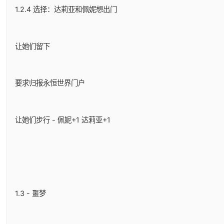
1.2.4 选择：达莉亚和佩妮想出门
让她们留下
要求归报永恒世界门户
让她们步行 - 佩妮+1 达莉亚+1
1.3 - 噩梦