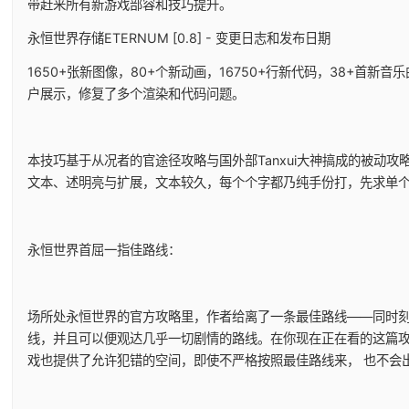
带赶来所有新游戏部容和技巧提升。
永恒世界存储ETERNUM [0.8] - 变更日志和发布日期
1650+张新图像，80+个新动画，16750+行新代码，38+首新音
户展示，修复了多个渲染和代码问题。
本技巧基于从况者的官途径攻略与国外部Tanxui大神搞成的被动攻略
文本、述明亮与扩展，文本较久，每个个字都乃纯手份打，先求单
永恒世界首屈一指佳路线：
场所处永恒世界的官方攻略里，作者给离了一条最佳路线——同时
线，并且可以便观达几乎一切剧情的路线。在你现在正在看的这篇
戏也提供了允许犯错的空间，即使不严格按照最佳路线来， 也不会