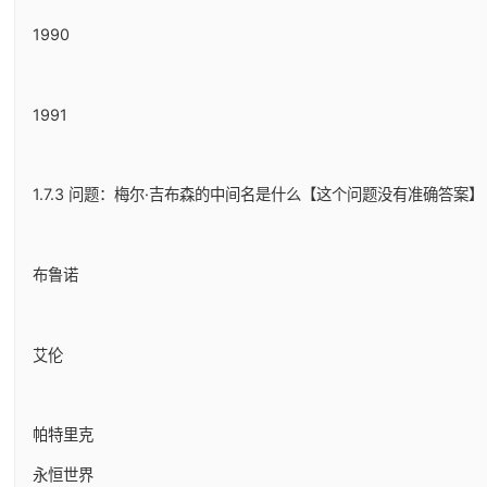
1990
1991
1.7.3 问题：梅尔·吉布森的中间名是什么【这个问题没有准确答案】
布鲁诺
艾伦
帕特里克
永恒世界