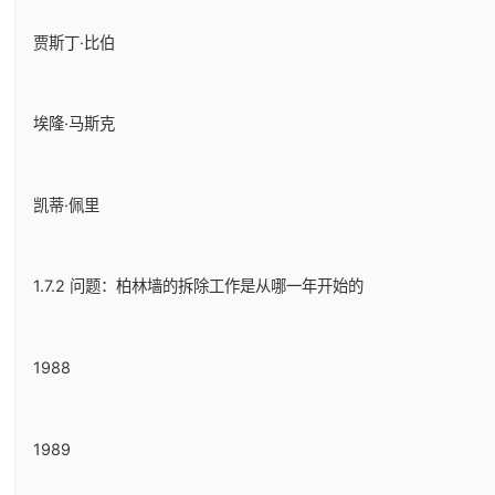
贾斯丁·比伯
埃隆·马斯克
凯蒂·佩里
1.7.2 问题：柏林墙的拆除工作是从哪一年开始的
1988
1989