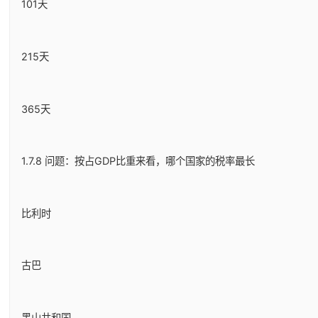
101天
215天
365天
1.7.8 问题：按占GDP比重来看，哪个国家的税率最长
比利时
古巴
黑山共和国