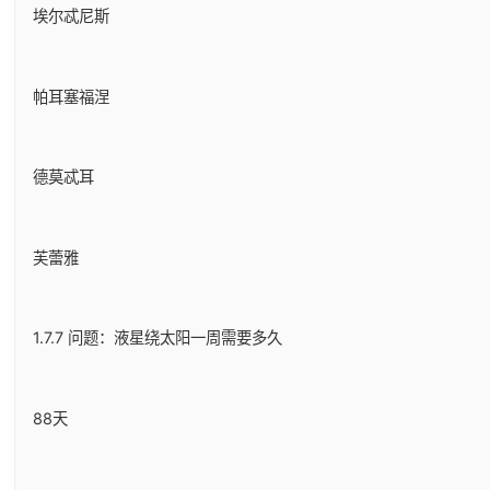
埃尔忒尼斯
帕耳塞福涅
德莫忒耳
芙蕾雅
1.7.7 问题：液星绕太阳一周需要多久
88天