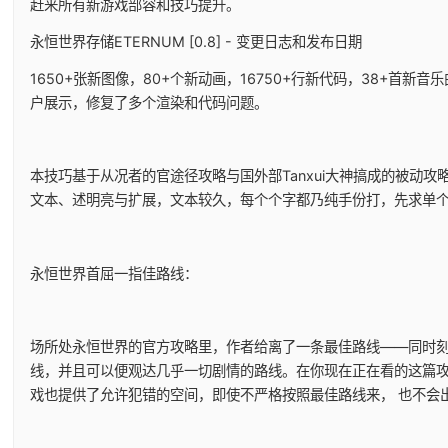
赶来所有新游戏部容和技巧提升。
永恒世界存储ETERNUM [0.8] - 变更日志和发布日期
1650+张新图像，80+个新动画，16750+行新代码，38+首新音
户展示，修复了多个渲染和代码问题。
本技巧基于从况者的官途径攻略与国外部Tanxui大神搞成的被动攻略
文本、述明亮与扩展，文本较久，每个个字都乃纯手份打，先求单
永恒世界首屈一指佳路线：
场所处永恒世界的官方攻略里，作者给离了一条最佳路线——同时
线，并且可以便观达几乎一切剧情的路线。在你现在正在看的这篇
戏也提供了允许犯错的空间，即使不严格按照最佳路线来， 也不会