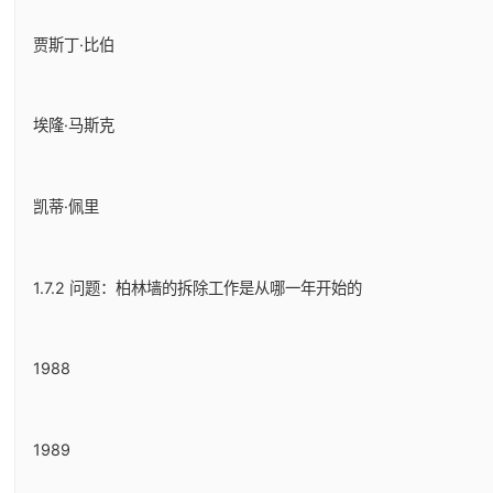
贾斯丁·比伯
埃隆·马斯克
凯蒂·佩里
1.7.2 问题：柏林墙的拆除工作是从哪一年开始的
1988
1989