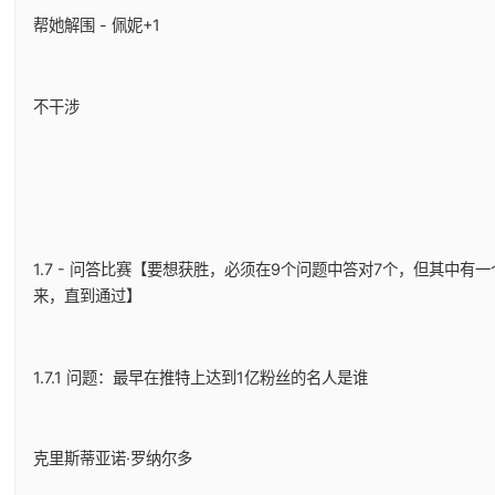
帮她解围 - 佩妮+1
不干涉
1.7 - 问答比赛【要想获胜，必须在9个问题中答对7个，但其中
来，直到通过】
1.7.1 问题：最早在推特上达到1亿粉丝的名人是谁
克里斯蒂亚诺·罗纳尔多