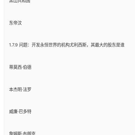
黑山共和国
东帝汶
1.7.9 问题：开发永恒世界的机构尤利西斯，其最大的股东是谁
蒂莫西·伯德
本杰明·法罗
威廉·巴多特
詹姆斯·布朗克