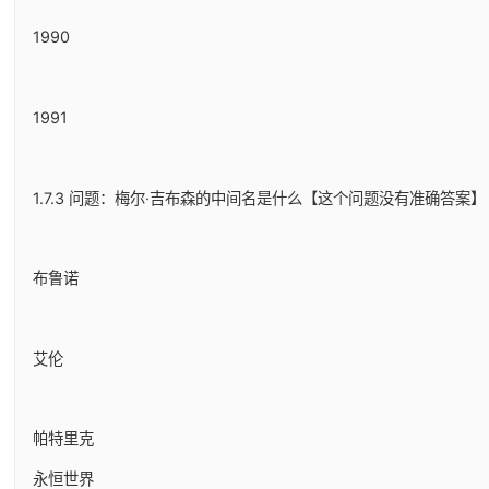
1990
1991
1.7.3 问题：梅尔·吉布森的中间名是什么【这个问题没有准确答案】
布鲁诺
艾伦
帕特里克
永恒世界