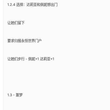
1.2.4 选择：达莉亚和佩妮想出门
让她们留下
要求归报永恒世界门户
让她们步行 - 佩妮+1 达莉亚+1
1.3 - 噩梦