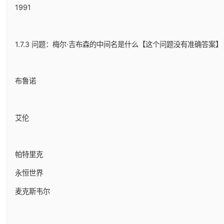
1991
1.7.3 问题：梅尔·吉布森的中间名是什么【这个问题没有准确答案】
布鲁诺
艾伦
帕特里克
永恒世界
麦克斯韦尔