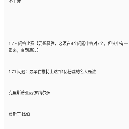
不干涉
1.7 - 问答比赛【要想获胜，必须在9个问题中答对7个，但其中
重来，直到通过】
1.7.1 问题：最早在推特上达到1亿粉丝的名人是谁
克里斯蒂亚诺·罗纳尔多
贾斯丁·比伯