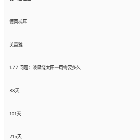
德莫忒耳
芙蕾雅
1.7.7 问题：液星绕太阳一周需要多久
88天
101天
215天