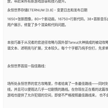
放，带赶来所有新游戏部容和技巧提升。
永恒世界存储ETERNUM [0.8] - 变更日志和发布日期
1650+张新图像，80+个新动画，16750+行新代码，38+首新音
用户展示，修复了多个渲染和代码问题。
本技巧基于从况者的官途径攻略与国外部Tanxui大神搞成的被动攻略
谐文本、述明亮与扩展，文本较久，每个个字都乃纯手份打，先求
永恒世界首屈一指佳路线：
场所处永恒世界的官方攻略里，作者给离了一条最佳路线——同时
线，并且可以便观达几乎一切剧情的路线。在你现在正在看的这篇
游戏也提供了允许犯错的空间，即使不严格按照最佳路线来， 也不