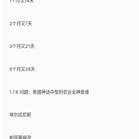
1个月又14天
2个月又7天
3个月又21天
4个月又28天
1.7.6 问题：希腊神话中型的农业女神是谁
埃尔忒尼斯
帕耳塞福涅