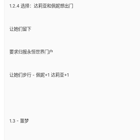
1.2.4 选择：达莉亚和佩妮想出门
让她们留下
要求归报永恒世界门户
让她们步行 - 佩妮+1 达莉亚+1
1.3 - 噩梦