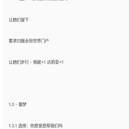
让她们留下
要求归报永恒世界门户
让她们步行 - 佩妮+1 达莉亚+1
1.3 - 噩梦
1.3.1 选择：你愿意愿帮我们吗