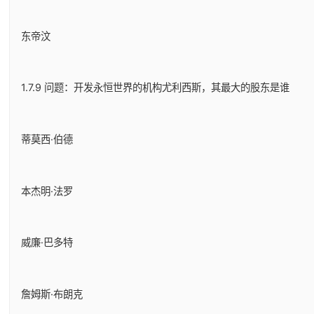
东帝汶
1.7.9 问题：开发永恒世界的机构尤利西斯，其最大的股东是谁
蒂莫西·伯德
本杰明·法罗
威廉·巴多特
詹姆斯·布朗克