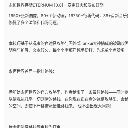
永恒世界存储ETERNUM [0.8] - 变更日志和发布日期
1650+张新图像，80+个新动画，16750+行新代码，38+首新
修复了多个渲染和代码问题。
本技巧基于从况者的官途径攻略与国外部Tanxui大神搞成的被动攻略
明亮与扩展，文本较久，每个个字都乃纯手份打，先求单个点赞啦
永恒世界首屈一指佳路线：
场所处永恒世界的官方攻略里，作者给离了一条最佳路线——同时
以便观达几乎一切剧情的路线。在你现在正在看的这篇攻略里，会
的空间，即使不严格按照最佳路线来， 也不会出现大问题！
我会把最佳路线颜色标为红色