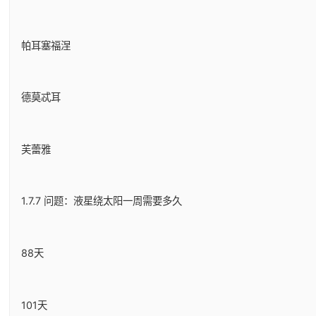
帕耳塞福涅
德莫忒耳
芙蕾雅
1.7.7 问题：液星绕太阳一周需要多久
88天
101天