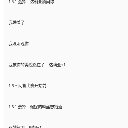
1.5.1 选择：达莉亚质问你
我睡着了
我没听观你
我被你的美貌迷住了 - 达莉亚+1
1.6 - 问答比赛开始前
1.6.1 选择：佩妮的粉丝想揩油
帮她解围 - 佩妮+1