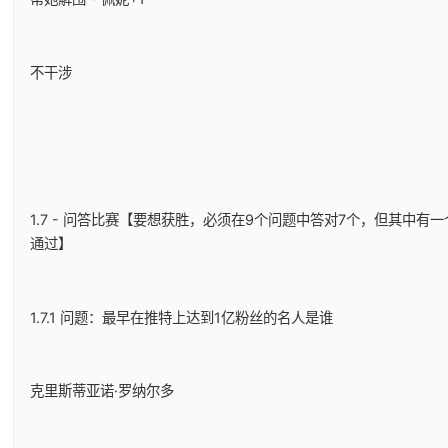
不干涉
1.7 - 问答比赛【要想获胜，必须在9个问题中答对7个，但其中
通过】
1.7.1 问题：最早在推特上达到1亿粉丝的名人是谁
克里斯蒂亚诺·罗纳尔多