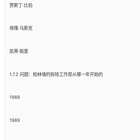
贾斯丁·比伯
埃隆·马斯克
凯蒂·佩里
1.7.2 问题：柏林墙的拆除工作是从哪一年开始的
1988
1989