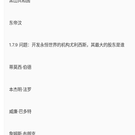
黑山共和国
东帝汶
1.7.9 问题：开发永恒世界的机构尤利西斯，其最大的股东是谁
蒂莫西·伯德
本杰明·法罗
威廉·巴多特
詹姆斯·布朗克