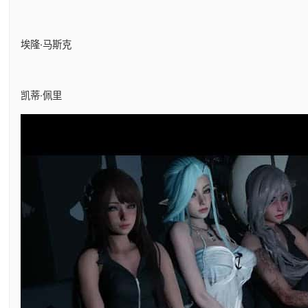
埃隆·马斯克
凯蒂·佩里