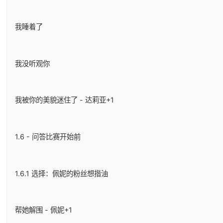
我睡着了
我没听观你
我被你的美貌迷住了 - 达莉亚+1
1.6 - 问答比赛开始前
1.6.1 选择：佩妮的粉丝想揩油
帮她解围 - 佩妮+1