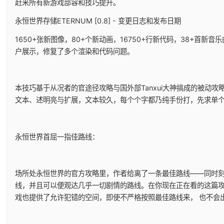
赶来所有新游戏部容和技巧提升。
永恒世界存储ETERNUM [0.8] - 变更日志和发布日期
1650+张新图像，80+个新动画，16750+行新代码，38+首新音
户展示，修复了多个渲染和代码问题。
本技巧基于从况者的官途径攻略与国外部Tanxui大神搞成的被动攻略
文本、述明亮与扩展，文本较久，每个个字都乃纯手份打，先求单
永恒世界首屈一指佳路线：
场所处永恒世界的官方攻略里，作者给离了一条最佳路线——同时
线，并且可以便观达几乎一切剧情的路线。在你现在正在看的这篇
戏也提供了允许犯错的空间，即使不严格按照最佳路线来， 也不会