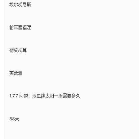
埃尔忒尼斯
帕耳塞福涅
德莫忒耳
芙蕾雅
1.7.7 问题：液星绕太阳一周需要多久
88天