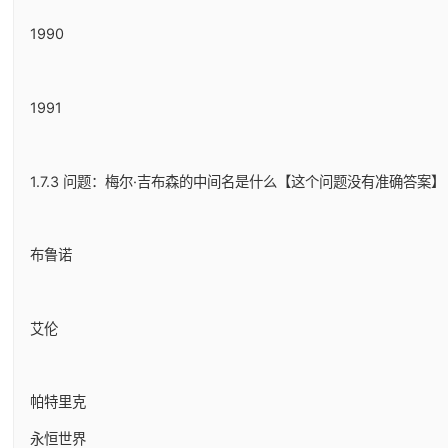
1990
1991
1.7.3 问题：梅尔·吉布森的中间名是什么【这个问题没有准确答案】
布鲁诺
艾伦
帕特里克
永恒世界