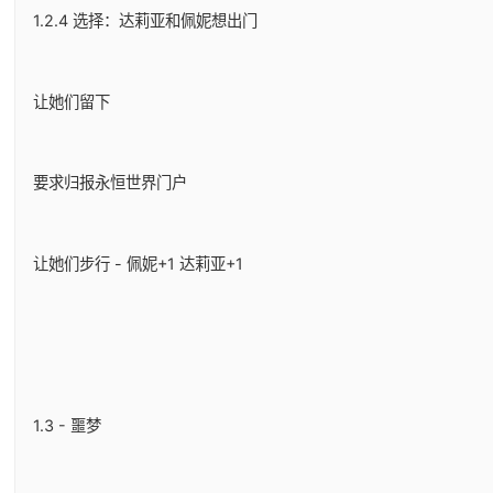
1.2.4 选择：达莉亚和佩妮想出门
让她们留下
要求归报永恒世界门户
让她们步行 - 佩妮+1 达莉亚+1
1.3 - 噩梦