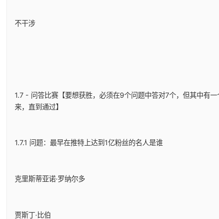
不干涉
1.7 - 问答比赛【要想获胜，必须在9个问题中答对7个，但其中
来，直到通过】
1.7.1 问题：最早在推特上达到1亿粉丝的名人是谁
克里斯蒂亚诺·罗纳尔多
贾斯丁·比伯