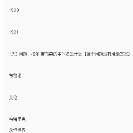
1990
1991
1.7.3 问题：梅尔·吉布森的中间名是什么【这个问题没有准确答案】
布鲁诺
艾伦
帕特里克
永恒世界