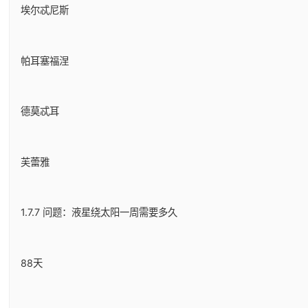
埃尔忒尼斯
帕耳塞福涅
德莫忒耳
芙蕾雅
1.7.7 问题：液星绕太阳一周需要多久
88天