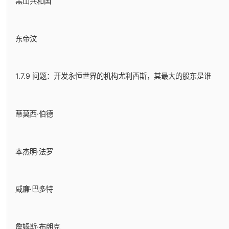
黑山共和国
东帝汶
1.7.9 问题：开发永恒世界的机构尤利西斯，其最大的股东是谁
蒂莫西·伯德
本杰明·法罗
威廉·巴多特
詹姆斯·布朗克