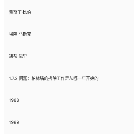
贾斯丁·比伯
埃隆·马斯克
凯蒂·佩里
1.7.2 问题：柏林墙的拆除工作是从哪一年开始的
1988
1989