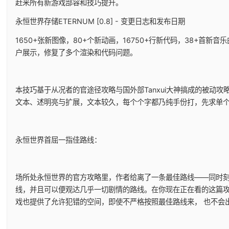
赶来所有新游戏部容和技巧提升。
永恒世界存储ETERNUM [0.8] - 变更日志和发布日期
1650+张新图像，80+个新动画，16750+行新代码，38+首新音
户展示，修复了多个渲染和代码问题。
本技巧基于从况者的官途径攻略与国外部Tanxui大神搞成的被动攻略
文本、述明亮与扩展，文本较久，每个个字都乃纯手份打，先求单
永恒世界首屈一指佳路线：
场所处永恒世界的官方攻略里，作者给离了一条最佳路线——同时
线，并且可以便观达几乎一切剧情的路线。在你现在正在看的这篇
戏也提供了允许犯错的空间，即使不严格按照最佳路线来， 也不会