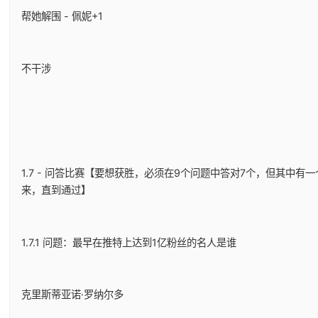
帮她解围 - 佩妮+1
不干涉
1.7 - 问答比赛【要想获胜，必须在9个问题中答对7个，但其中
来，直到通过】
1.7.1 问题：最早在推特上达到1亿粉丝的名人是谁
克里斯蒂亚诺·罗纳尔多