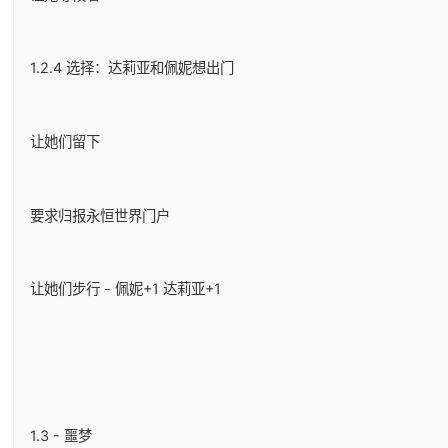
1.2.4 选择：达莉亚和佩妮想出门
让她们留下
要求归报永恒世界门户
让她们步行 - 佩妮+1 达莉亚+1
1.3 - 噩梦