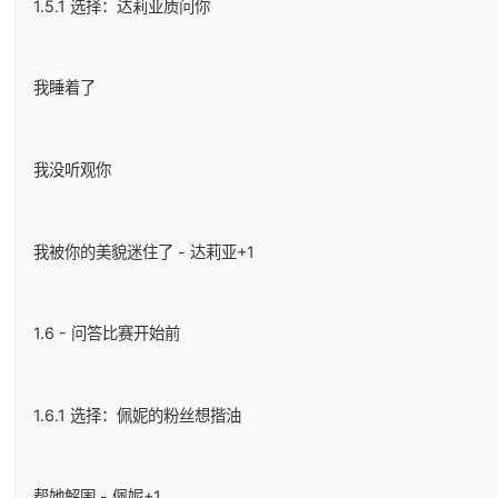
1.5.1 选择：达莉亚质问你
我睡着了
我没听观你
我被你的美貌迷住了 - 达莉亚+1
1.6 - 问答比赛开始前
1.6.1 选择：佩妮的粉丝想揩油
帮她解围 - 佩妮+1