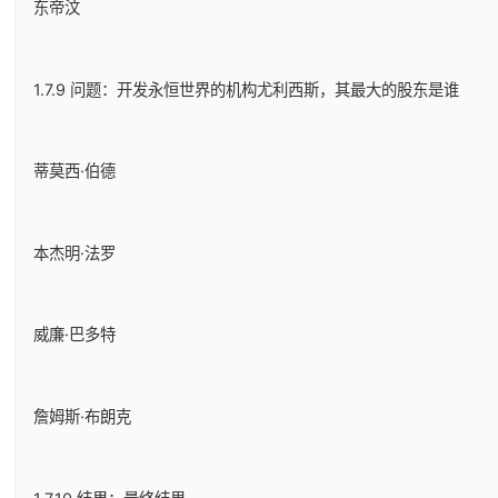
东帝汶
1.7.9 问题：开发永恒世界的机构尤利西斯，其最大的股东是谁
蒂莫西·伯德
本杰明·法罗
威廉·巴多特
詹姆斯·布朗克