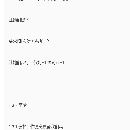
让她们留下
要求归报永恒世界门户
让她们步行 - 佩妮+1 达莉亚+1
1.3 - 噩梦
1.3.1 选择：你愿意愿帮我们吗