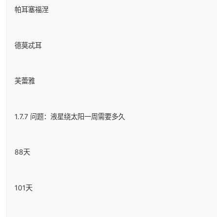
帕耳塞福涅
德莫忒耳
芙蕾雅
1.7.7 问题：液星绕太阳一周需要多久
88天
101天