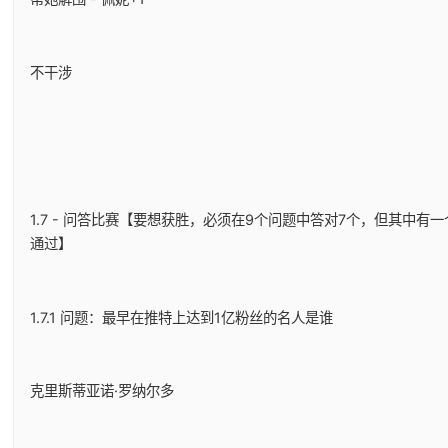
不干涉
1.7 - 问答比赛【要想获胜，必须在9个问题中答对7个，但其中
通过】
1.7.1 问题：最早在推特上达到1亿粉丝的名人是谁
克里斯蒂亚诺·罗纳尔多