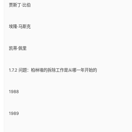
贾斯丁·比伯
埃隆·马斯克
凯蒂·佩里
1.7.2 问题：柏林墙的拆除工作是从哪一年开始的
1988
1989