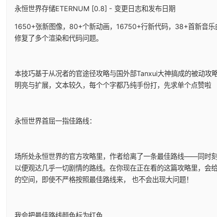
永恒世界存储ETERNUM [0.8] - 变更日志和发布日期
1650+张新图像，80+个新动画，16750+行新代码，38+首新
修复了多个渲染和代码问题。
本技巧基于从况者的官途径攻略与国外部Tanxui大神搞成的被动攻略
明亮与扩展，文本较久，每个个字都乃纯手份打，先求单个点赞啦
永恒世界首屈一指佳路线：
场所处永恒世界的官方攻略里，作者给离了一条最佳路线——同时
以便观达几乎一切剧情的路线。在你现在正在看的这篇攻略里，会
的空间，即使不严格按照最佳路线来， 也不会出现大问题！
我会把最佳路线颜色标为红色