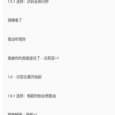
1.5.1 选择：达莉亚质问你
我睡着了
我没听观你
我被你的美貌迷住了 - 达莉亚+1
1.6 - 问答比赛开始前
1.6.1 选择：佩妮的粉丝想揩油
帮她解围 - 佩妮+1