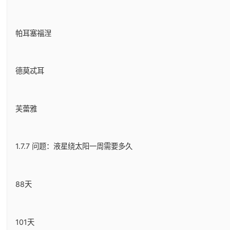
帕耳塞福涅
德莫忒耳
芙蕾雅
1.7.7 问题：液星绕太阳一周需要多久
88天
101天