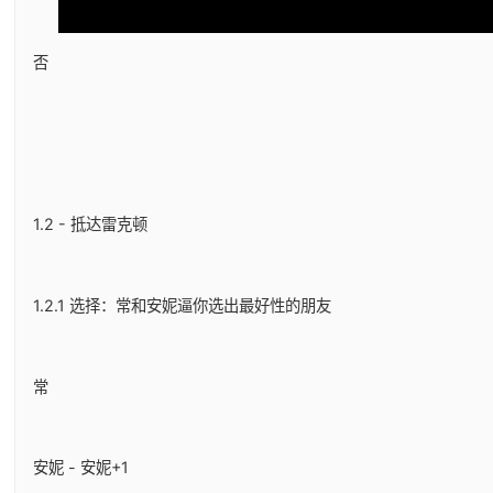
否
1.2 - 抵达雷克顿
1.2.1 选择：常和安妮逼你选出最好性的朋友
常
安妮 - 安妮+1