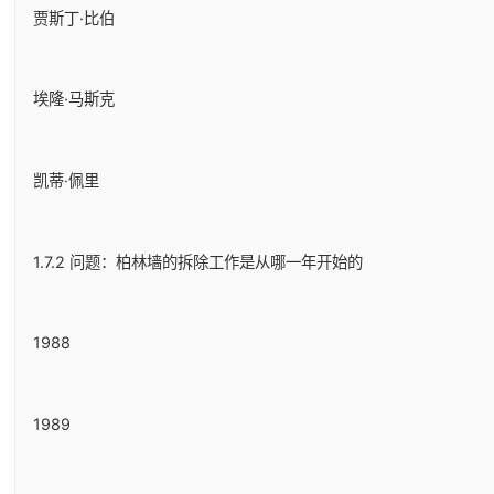
贾斯丁·比伯
埃隆·马斯克
凯蒂·佩里
1.7.2 问题：柏林墙的拆除工作是从哪一年开始的
1988
1989