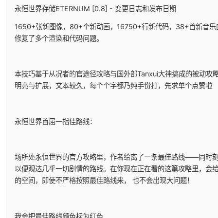
永恒世界存储ETERNUM [0.8] - 变更日志和发布日期
1650+张新图像，80+个新动画，16750+行新代码，38+首新
修复了多个渲染和代码问题。
本技巧基于从况者的官途径攻略与国外部Tanxui大神搞成的被动攻略
明亮与扩展，文本较久，每个个字都乃纯手份打，先求单个点赞啦
永恒世界首屈一指佳路线：
场所处永恒世界的官方攻略里，作者给离了一条最佳路线——同时
以便观达几乎一切剧情的路线。在你现在正在看的这篇攻略里，会
的空间，即使不严格按照最佳路线来， 也不会出现大问题！
我会把最佳路线颜色标为红色