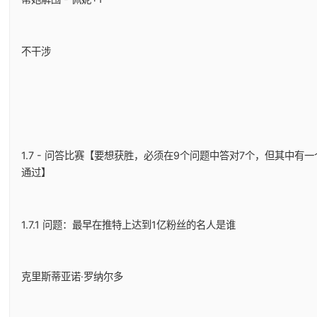
不干涉
1.7 - 问答比赛【要想获胜，必须在9个问题中答对7个，但其中
通过】
1.7.1 问题：最早在推特上达到1亿粉丝的名人是谁
克里斯蒂亚诺·罗纳尔多