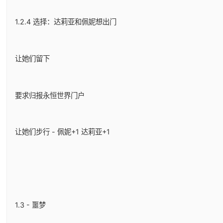
1.2.4 选择：达莉亚和佩妮想出门
让她们留下
要求归报永恒世界门户
让她们步行 - 佩妮+1 达莉亚+1
1.3 - 噩梦