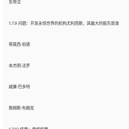
东帝汶
1.7.9 问题：开发永恒世界的机构尤利西斯，其最大的股东是谁
蒂莫西·伯德
本杰明·法罗
威廉·巴多特
詹姆斯·布朗克