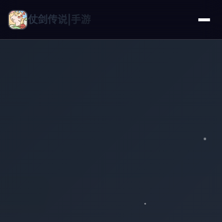
仗剑传说|手游