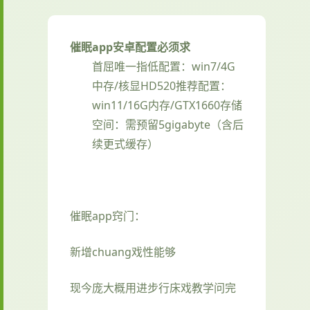
催眠app安卓配置必须求
​首屈唯一指低配置​
​：win7/4G
中存/核显HD520
​推荐配置​
​：
win11/16G内存/GTX1660
​存储
空间​
​：需预留5gigabyte（含后
续更式缓存）
催眠app窍门：
新增chuang戏性能够
现今庞大概用进步行床戏教学问完