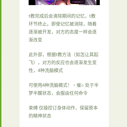
t教完成后会清除期间的记忆，t教
环节终止。即使记忆被消除，随着
逐渐被开发，对方的态度一样会逐
渐改变
此外部，根据t教方法（如怎让其起
飞），对方的反应也会逐渐发生变
性，4种洗脑模式
可使用4种洗脑模式！・催○ 处于半
梦半醒状态，会服由任何命令
束缚 仅操控订身体动作，保留原本
的精神状态