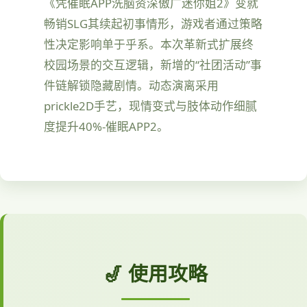
《凭催眠APP洗脑资深傲广迷你姐2》变就
畅销SLG其续起初事情形，游戏者通过策略
性决定影响单于乎系。本次革新式扩展终
校园场景的交互逻辑，新增的“社团活动”事
件链解锁隐藏剧情。动态演离采用
prickle2D手艺，现情变式与肢体动作细腻
度提升40%-催眠APP2。
🎷 使用攻略