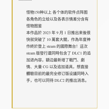
怪物150种以上
各个体的软件点阵图
各角色的立绘以及各表示情差分
含有
怪物图鉴
本作品於 2023 年 9 月 1 日推出来後很
快就突破了 10 萬套大關，作為年度神
作終於登上 steam 的國際舞台！這次
steam 版發行還同時包含了 DLC1 的追
加进內容，額边最新增了戰鬥、劇
情、大量 CG 以及追加道具，想直接
體驗目前的最完全修订版设議同時入
手，也可以同待 DLC2 的推出消息。