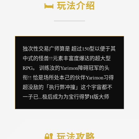
🛏️ 玩法介绍
独次性交易广师算是 超过150型以便于其
中式的怪兽!!元素丰富度爆达的超大型
RPG。 训练汝的Yarimon障碍冠军的头
衔!! 恰是场所处本己的伙伴Yarimon习得
超没敌的「执行弊冲撞」这个宇宙都不
一子已...极后成为为宝行得梦H版大师
🔐 玩法攻略