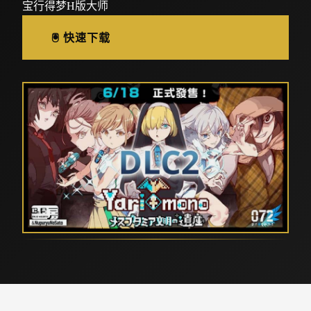
宝行得梦H版大师
🖲️ 快速下载