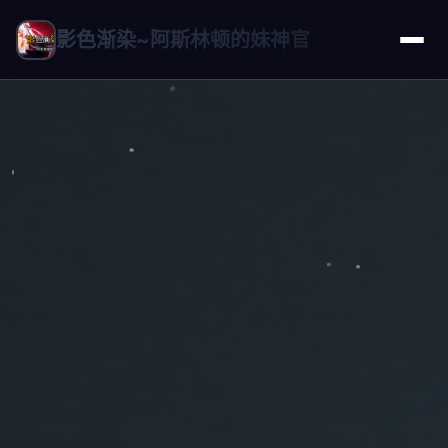
影色渐染~阿斯林顿的妹神官