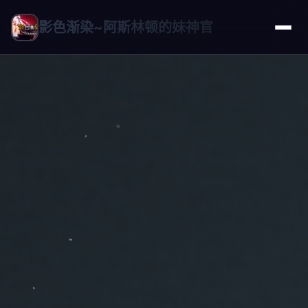
影色渐染~阿斯林顿的妹神官