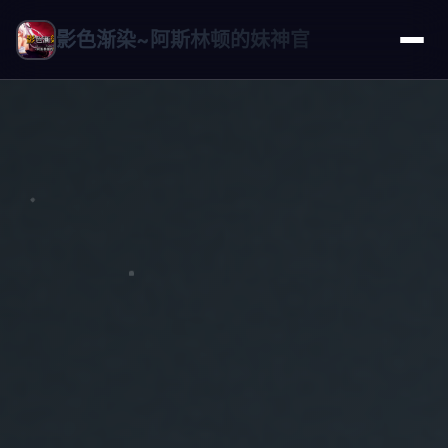
影色渐染~阿斯林顿的妹神官