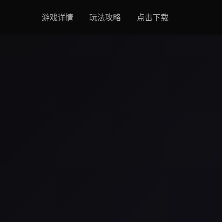
游戏详情
玩法攻略
点击下载