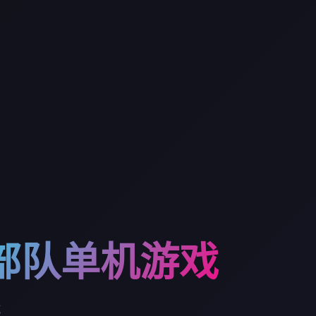
部队单机游戏
载