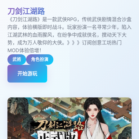
刀剑江湖路
《刀剑江湖路》是一款武侠RPG，传统武侠剧情混合沙盒
内容，体验横版即时战斗。玩家扮演一名寻常少年，陷入
江湖武林的血雨腥风，在纷争中成就侠名，搅动天下大
势，成为万人敬仰的大侠。》》》订阅创意工坊热门
MOD体验倍增！
武術
角色扮演
开始游玩